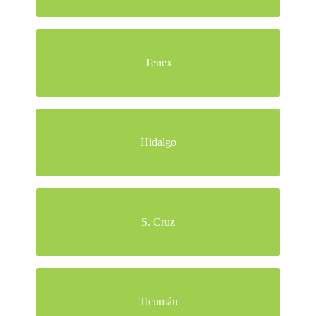
Más información
Tenex
Más información
Hidalgo
Más información
S. Cruz
Más información
Ticumán