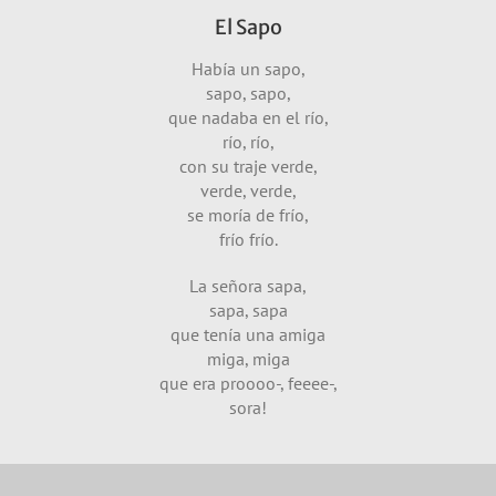
El Sapo
Había un sapo,
sapo, sapo,
que nadaba en el río,
río, río,
con su traje verde,
verde, verde,
se moría de frío,
frío frío.
La señora sapa,
sapa, sapa
que tenía una amiga
miga, miga
que era proooo-, feeee-,
sora!