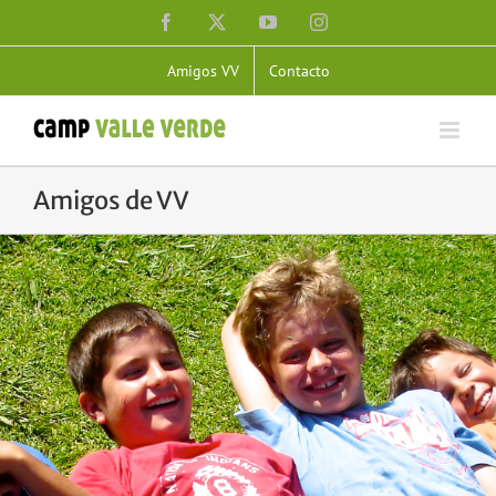
Skip
Facebook
X
YouTube
Instagram
to
content
Amigos VV
Contacto
Amigos de VV