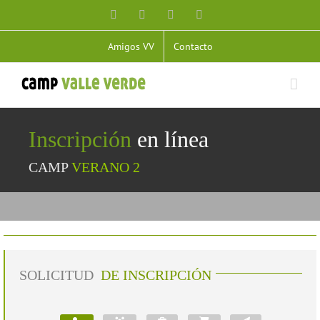
Skip
Facebook
X
YouTube
Instagram
to
content
Amigos VV
Contacto
Inscripción
en línea
CAMP
VERANO 2
SOLICITUD
DE INSCRIPCIÓN