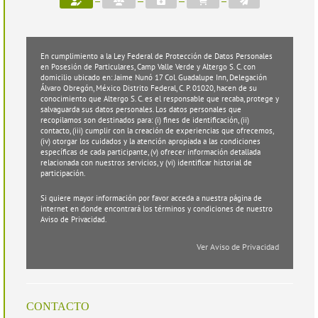
Current
Datos
Datos
Información
Extras
Último
step:
Inscripción
Familiares
Médica
y
Paso
y
Pagos
de
En cumplimiento a la Ley Federal de Protección de Datos Personales
en Posesión de Particulares, Camp Valle Verde y Altergo S. C. con
Salud
domicilio ubicado en: Jaime Nunó 17 Col. Guadalupe Inn, Delegación
Álvaro Obregón, México Distrito Federal, C. P. 01020, hacen de su
conocimiento que Altergo S. C. es el responsable que recaba, protege y
salvaguarda sus datos personales. Los datos personales que
recopilamos son destinados para: (i) fines de identificación, (ii)
contacto, (iii) cumplir con la creación de experiencias que ofrecemos,
(iv) otorgar los cuidados y la atención apropiada a las condiciones
específicas de cada participante, (v) ofrecer información detallada
relacionada con nuestros servicios, y (vi) identificar historial de
participación.
Si quiere mayor información por favor acceda a nuestra página de
internet en donde encontrará los términos y condiciones de nuestro
Aviso de Privacidad.
Ver Aviso de Privacidad
CONTACTO