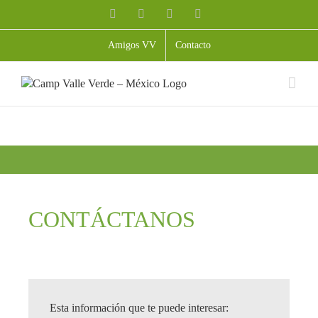
Skip
Facebook
X
YouTube
Instagram
to
content
Amigos VV
Contacto
CONTÁCTANOS
Esta información que te puede interesar: