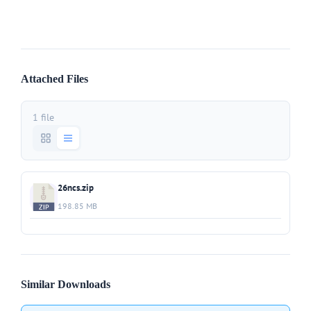
Attached Files
1 file
26ncs.zip
198.85 MB
Similar Downloads